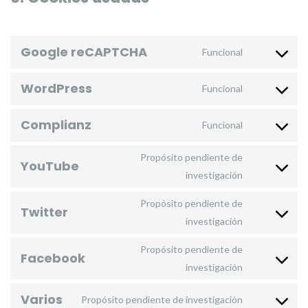
Google reCAPTCHA
Funcional
Consent
to
WordPress
Funcional
service
Consent
google-
to
Complianz
Funcional
recaptcha
service
Consent
wordpress
to
Propósito pendiente de
YouTube
service
Consent
investigación
complianz
to
Propósito pendiente de
service
Twitter
Consent
investigación
youtube
to
Propósito pendiente de
service
Facebook
Consent
investigación
twitter
to
Varios
Propósito pendiente de investigación
service
Consent