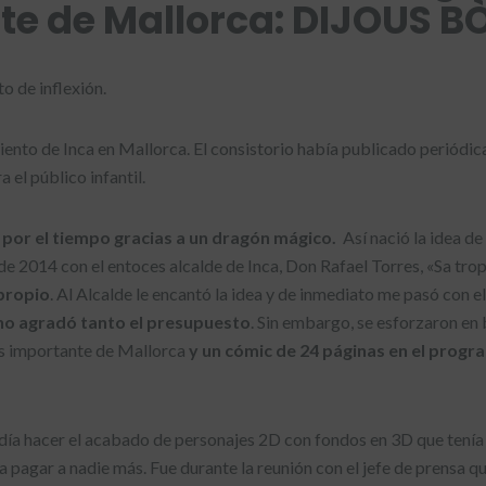
te de Mallorca: DIJOUS B
o de inflexión.
nto de Inca en Mallorca. El consistorio había publicado periódicam
el público infantil.
 por el tiempo gracias a un dragón mágico.
Así nació la idea de
 2014 con el entoces alcalde de Inca, Don Rafael Torres, «Sa tro
propio
. Al Alcalde le encantó la idea y de inmediato me pasó con el
no agradó tanto el presupuesto
. Sin embargo, se esforzaron en 
 importante de Mallorca
y un cómic de 24 páginas en el progra
día hacer el acabado de personajes 2D con fondos en 3D que tenía 
pagar a nadie más. Fue durante la reunión con el jefe de prensa que 