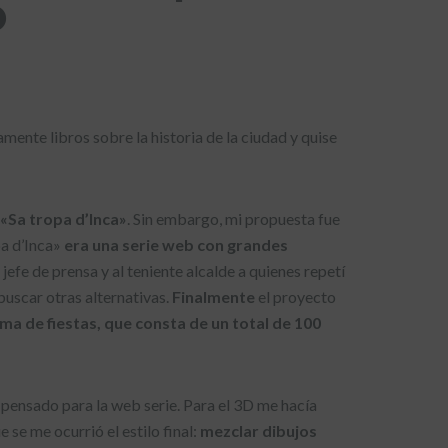
Ò
ente libros sobre la historia de la ciudad y quise
«Sa tropa d’Inca»
. Sin embargo, mi propuesta fue
pa d’Inca»
era una serie web con grandes
 jefe de prensa y al teniente alcalde a quienes repetí
buscar otras alternativas.
Finalmente
el proyecto
ma de fiestas, que consta de un total de 100
pensado para la web serie. Para el 3D me hacía
se me ocurrió el estilo final:
mezclar dibujos