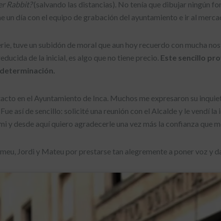
r Rabbit?
(salvando las distancias). No tenía que dibujar ningún f
 un día con el equipo de grabación del ayuntamiento e ir al merca
erie, tuve un subidón de moral que aun hoy recuerdo con mucha nos
educida de la inicial, es algo que no tiene precio.
Este sencillo pr
 determinación.
tacto en el Ayuntamiento de Inca. Muchos me expresaron su inquie
ue así de sencillo: solicité una reunión con el Alcalde y le vendí la 
mi y desde aquí quiero agradecerle una vez más la confianza que m
eu, Jordi y Mateu por prestarse tan alegremente a poner voz y da