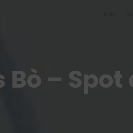
Inicio
Se
 Bò – Spot 