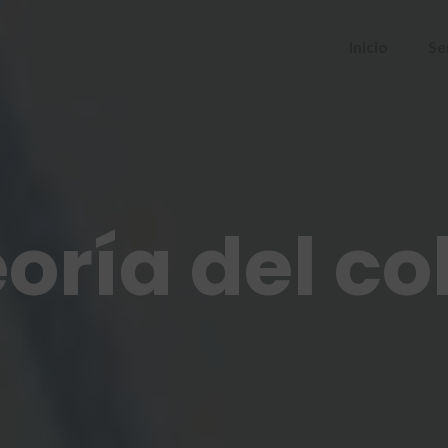
Inicio
Se
eoría del co