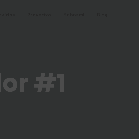
rvicios
Proyectos
Sobre mi
Blog
lor #1