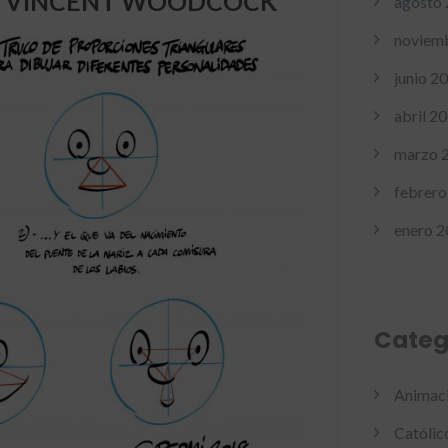
DE VINCENT WOODCOCK
agosto
noviem
junio 2
abril 2
marzo 
febrero
enero 
Categ
Animac
Católic