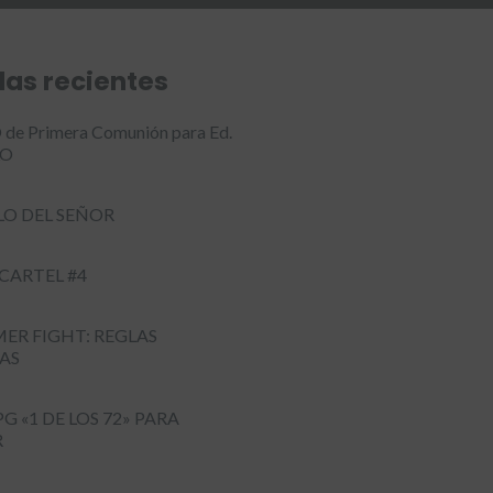
das recientes
de Primera Comunión para Ed.
LO
LO DEL SEÑOR
 CARTEL #4
ER FIGHT: REGLAS
AS
G «1 DE LOS 72» PARA
R