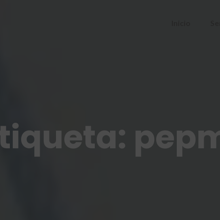
Inicio
Se
tiqueta:
pepm