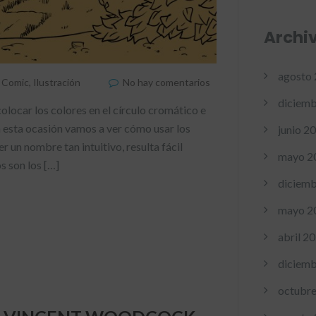
Archi
agosto
,
Comic
,
Ilustración
No hay comentarios
diciemb
olocar los colores en el círculo cromático e
n esta ocasión vamos a ver cómo usar los
junio 2
 nombre tan intuitivo, resulta fácil
mayo 2
s son los […]
diciemb
mayo 2
abril 2
diciemb
octubr